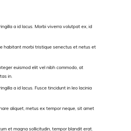
ngilla a id lacus. Morbi viverra volutpat ex, id
que habitant morbi tristique senectus et netus et
. Integer euismod elit vel nibh commodo, at
as in.
gilla a id lacus. Fusce tincidunt in leo lacinia
 ornare aliquet, metus ex tempor neque, sit amet
tum et magna sollicitudin, tempor blandit erat.