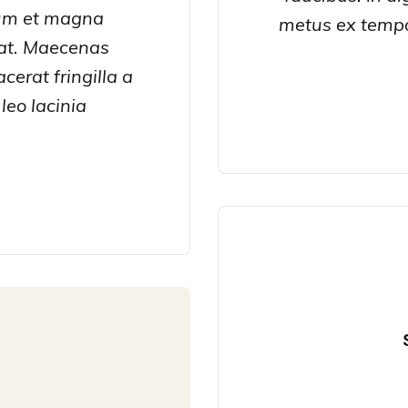
tum et magna
metus ex tempor
erat. Maecenas
cerat fringilla a
 leo lacinia