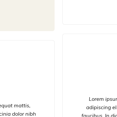
Lorem ipsum
equat mattis,
adipiscing eli
cinia dolor nibh
faucibus. In di