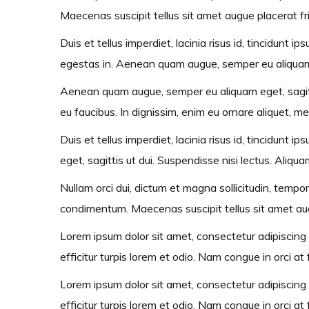
Maecenas suscipit tellus sit amet augue placerat frin
Duis et tellus imperdiet, lacinia risus id, tincidun
egestas in. Aenean quam augue, semper eu aliquam eg
Aenean quam augue, semper eu aliquam eget, sagittis 
eu faucibus. In dignissim, enim eu ornare aliquet, me
Duis et tellus imperdiet, lacinia risus id, tincidu
eget, sagittis ut dui. Suspendisse nisi lectus. Aliq
Nullam orci dui, dictum et magna sollicitudin, tempor 
condimentum. Maecenas suscipit tellus sit amet augue
Lorem ipsum dolor sit amet, consectetur adipiscing e
efficitur turpis lorem et odio. Nam congue in orci at f
Lorem ipsum dolor sit amet, consectetur adipiscing e
efficitur turpis lorem et odio. Nam congue in orci at f