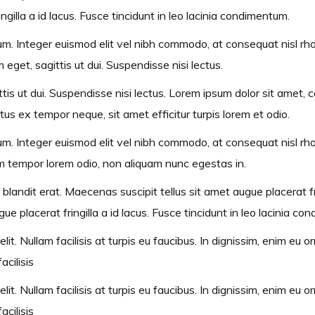
gilla a id lacus. Fusce tincidunt in leo lacinia condimentum.
t ipsum. Integer euismod elit vel nibh commodo, at consequat nisl
et, sagittis ut dui. Suspendisse nisi lectus.
ut dui. Suspendisse nisi lectus. Lorem ipsum dolor sit amet, cons
tus ex tempor neque, sit amet efficitur turpis lorem et odio.
nt ipsum. Integer euismod elit vel nibh commodo, at consequat ni
uam tempor lorem odio, non aliquam nunc egestas in.
blandit erat. Maecenas suscipit tellus sit amet augue placerat frin
 placerat fringilla a id lacus. Fusce tincidunt in leo lacinia co
lit. Nullam facilisis at turpis eu faucibus. In dignissim, enim eu
acilisis
lit. Nullam facilisis at turpis eu faucibus. In dignissim, enim eu
acilisis