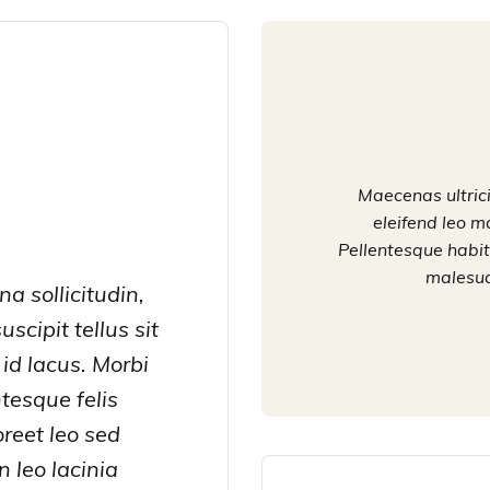
Maecenas ultricie
eleifend leo m
Pellentesque habit
malesua
a sollicitudin,
scipit tellus sit
 id lacus. Morbi
ntesque felis
oreet leo sed
 leo lacinia