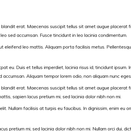
 blandit erat. Maecenas suscipit tellus sit amet augue placerat fri
t leo sed accumsan. Fusce tincidunt in leo lacinia condimentum.
 ut eleifend leo mattis. Aliquam porta facilisis metus. Pellentes
pat eu. Duis et tellus imperdiet, lacinia risus id, tincidunt ipsum
ed accumsan. Aliquam tempor lorem odio, non aliquam nunc egest
blandit erat. Maecenas suscipit tellus sit amet augue placerat frin
tis, sapien lacus pretium mi, sed lacinia dolor nibh non mi.
lit. Nullam facilisis at turpis eu faucibus. In dignissim, enim eu
us pretium mi, sed lacinia dolor nibh non mi. Nullam orci dui, dic