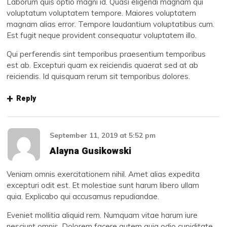
Laborum quis optio magni id. Quasi eligendi magnam qui
voluptatum voluptatem tempore. Maiores voluptatem
magnam alias error. Tempore laudantium voluptatibus cum.
Est fugit neque provident consequatur voluptatem illo.
Qui perferendis sint temporibus praesentium temporibus
est ab. Excepturi quam ex reiciendis quaerat sed at ab
reiciendis. Id quisquam rerum sit temporibus dolores.
Reply
September 11, 2019
at
5:52 pm
Alayna Gusikowski
Veniam omnis exercitationem nihil. Amet alias expedita
excepturi odit est. Et molestiae sunt harum libero ullam
quia. Explicabo qui accusamus repudiandae.
Eveniet mollitia aliquid rem. Numquam vitae harum iure
nesciunt omnis. Dolorem facere autem quia odio cupiditate