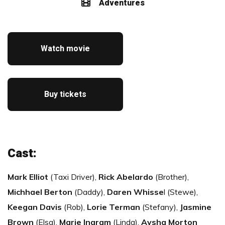
Adventures
Watch movie
Buy tickets
Cast:
Mark Elliot
(Taxi Driver),
Rick Abelardo
(Brother),
Michhael Berton
(Daddy),
Daren Whisse
l (Stewe),
Keegan Davis
(Rob),
Lorie Terman
(Stefany),
Jasmine
Brown
(Elsa),
Marie Ingram
(Linda),
Aysha Morton